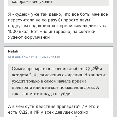
калораже вес уходит
Я «худею» уже так давно, что все боты мне все
пересчитали не по разу))) просто двум
подругам эндокринолог прописывала диеты на
1000 ккал. Вот мне интересно, на скольки
худеют форумчанки
Natali
Сообщение #537 от 11-11-2024 07:43:50
Смысл препарата в лечении диабета СД2😁 а
вот доза 2, 4 для лечения ожирения. Но аппетит
уходит только в самом начале приема
препарата или в начале повышения дозы. А
так... аппетит никуда не уйдет
А в чем суть действия препарата? ИР это и
есть СД2, а ИР у всех девушек можно