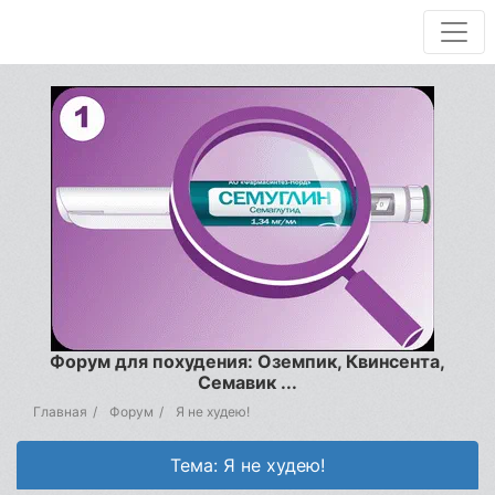
Форум для похудения: Оземпик, Квинсента,
Семавик ...
Главная
Форум
Я не худею!
Тема: Я не худею!