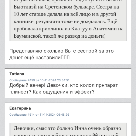
Бьютивэй на Сретенском бульваре. Сестра на
10 лет старше делала на всё лицо и в другой
клинике, результата тоже не дождалась. Ещё
пробовала криолиполиз Клатуу в Анатомии на
Бауманской, такой же развод на деньги)
Представляю сколько Вы с сестрой за это
денег ещё наставили🤦🏽‍♀️
Tatiana
Сообщение #459 от 10-11-2024 23:54:51
Добрый вечер! Девочки, кто колол прнпарат
плинест? Как ощущения и эффект?
Екатерина
Сообщение #514 от 11-11-2024 06:48:26
Девочки, смас это больно Инна очень образно
написала про швейную машинку 😃 никакой