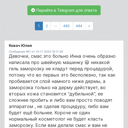
Перейти в Telegram для ответа
1
2
--
483
484
»
Ковач Юлия
Сообщение #51 от 10-11-2024 18:11:09
Девочки, смас это больно Инна очень образно
написала про швейную машинку 😃 никакой
гель заморозку не кладут перед процедурой,
потому что во первых это бесполезно, так как
пробивается слой намного ниже дермы, а
заморозка только на дерму действует, во
вторых кожа становится "дубильной", ее
сложнее пробить и либо вам просто поводят
аппаратом , не сделав процедуру, либо вам
будет ещё больнее. Короче не один
нормальный косметолог не будет класть
заморозку. Если вам делали смас и вам не