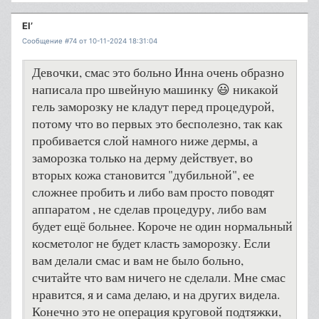
El’
Сообщение #74 от 10-11-2024 18:31:04
Девочки, смас это больно Инна очень образно
написала про швейную машинку 😃 никакой
гель заморозку не кладут перед процедурой,
потому что во первых это бесполезно, так как
пробивается слой намного ниже дермы, а
заморозка только на дерму действует, во
вторых кожа становится "дубильной", ее
сложнее пробить и либо вам просто поводят
аппаратом , не сделав процедуру, либо вам
будет ещё больнее. Короче не один нормальный
косметолог не будет класть заморозку. Если
вам делали смас и вам не было больно,
считайте что вам ничего не сделали. Мне смас
нравится, я и сама делаю, и на других видела.
Конечно это не операция круговой подтяжки,