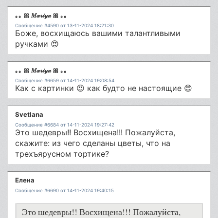
｡｡ 🎀 𝑀𝒶𝓇𝒾𝓎𝒶 🎀 ｡｡
Сообщение #4590 от 13-11-2024 18:21:30
Боже, восхищаюсь вашими талантливыми
ручками 😍
｡｡ 🎀 𝑀𝒶𝓇𝒾𝓎𝒶 🎀 ｡｡
Сообщение #6659 от 14-11-2024 19:08:54
Как с картинки 😍 как будто не настоящие 😍
Svetlana
Сообщение #6684 от 14-11-2024 19:27:42
Это шедевры!! Восхищена!!! Пожалуйста,
скажите: из чего сделаны цветы, что на
трехъярусном тортике?
Елена
Сообщение #6690 от 14-11-2024 19:40:15
Это шедевры!! Восхищена!!! Пожалуйста,