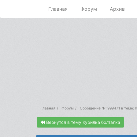
Главная
Форум
Архив
Главная
Форум
Сообщение №: 999471 в теме: 
Вернутся в тему Курилка болталка