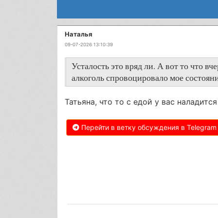
Наталья
09-07-2026 13:10:39
Усталость это вряд ли. А вот то что в
алкоголь спровоцировало мое состоян
Татьяна, что то с едой у вас наладитс
Перейти в ветку обсуждения в Telegram