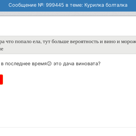
Сообщение №: 999445 в теме: Курилка болталка
чера что попало ела, тут больше вероятность и вино и моро
ие
я в последнее время😕 это дача виновата?