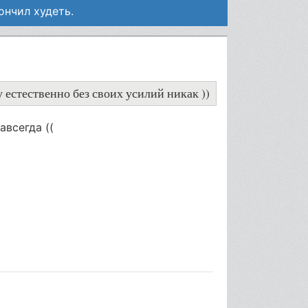
ончил худеть.
у естественно без своих усилий никак ))
авсегда ((