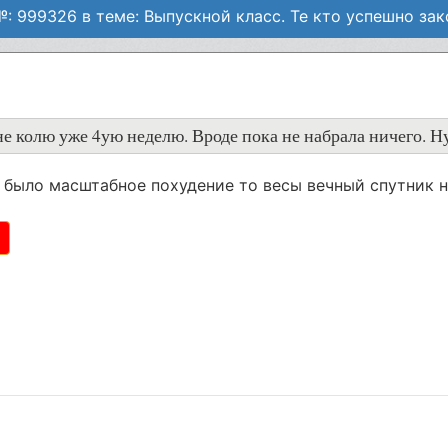
 999326 в теме: Выпускной класс. Те кто успешно зак
а не колю уже 4ую неделю. Вроде пока не набрала ничего. Н
и было масштабное похудение то весы вечный спутник н