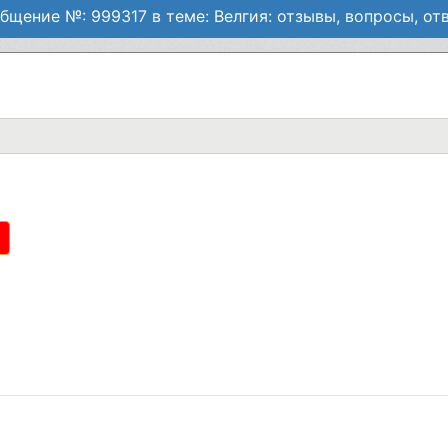
бщение №: 999317 в теме: Велгия: отзывы, вопросы, от