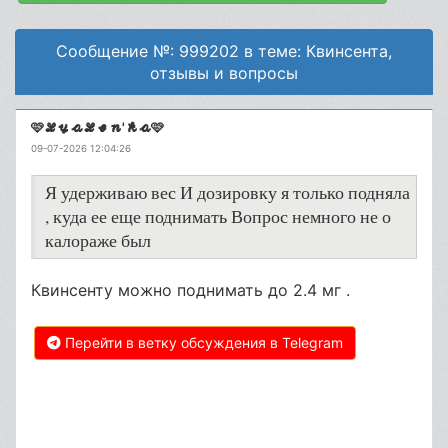
Сообщение №: 999202 в теме: Квинсента,
отзывы и вопросы
🩷𝓛𝔂𝓪𝓛𝓮𝓷'𝓴𝓪🩷
09-07-2026 12:04:26
Я удерживаю вес И дозировку я только подняла
, куда ее еще поднимать Вопрос немного не о
калораже был
Квинсенту можно поднимать до 2.4 мг .
Перейти в ветку обсуждения в Telegram