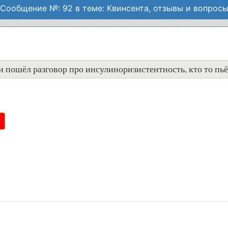
Сообщение №: 92 в теме: Квинсента, отзывы и вопрос
ки пошёл разговор про инсулиноризистентность, кто то пь