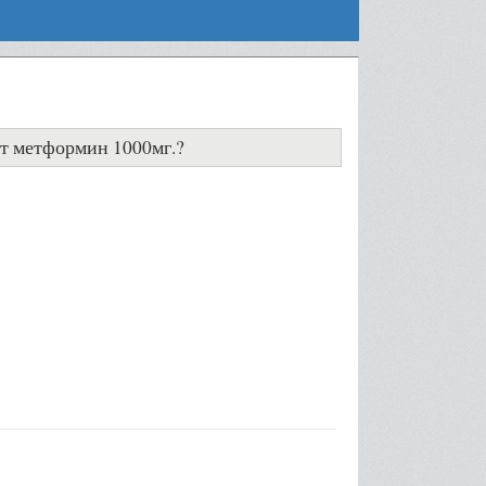
ы
ёт метформин 1000мг.?