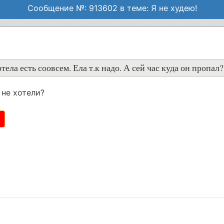
Сообщение №: 913602 в теме: Я не худею!
тела есть соовсем. Ела т.к надо. А сей час куда он пропал?
 не хотели?