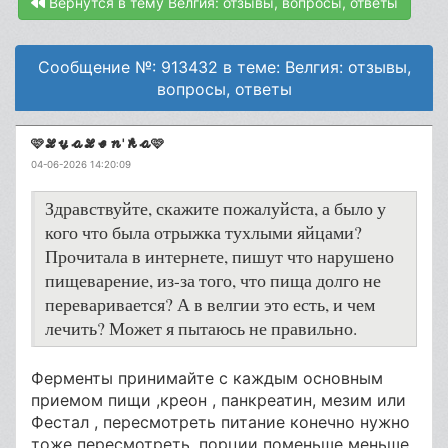
Вернутся в тему Велгия: отзывы, вопросы, ответы
Сообщение №: 913432 в теме: Велгия: отзывы,
вопросы, ответы
🩷𝓛𝔂𝓪𝓛𝓮𝓷'𝓴𝓪🩷
04-06-2026 14:20:09
Здравствуйте, скажите пожалуйста, а было у
кого что была отрыжка тухлыми яйцами?
Прочитала в интернете, пишут что нарушено
пищеварение, из-за того, что пища долго не
переваривается? А в велгии это есть, и чем
лечить? Может я пытаюсь не правильно.
Ферменты принимайте с каждым основным
приемом пищи ,креон , панкреатин, мезим или
Фестал , пересмотреть питание конечно нужно
тоже пересмотреть, порции поменьше меньше