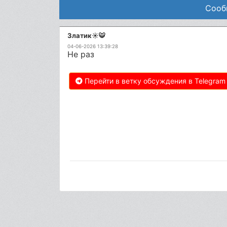
Сооб
Златик☀️🐯
04-06-2026 13:39:28
Не раз
Перейти в ветку обсуждения в Telegram