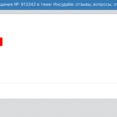
щение №: 913343 в теме: Инсудайв: отзывы, вопросы, о