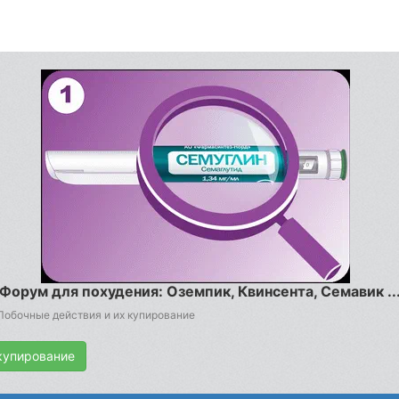
Форум для похудения: Оземпик, Квинсента, Семавик ..
Побочные действия и их купирование
купирование