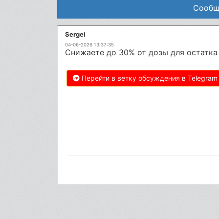
Сообщ
Sergei
04-06-2026 13:37:35
Снижаете до 30% от дозы для остатка 
Перейти в ветку обсуждения в Telegram