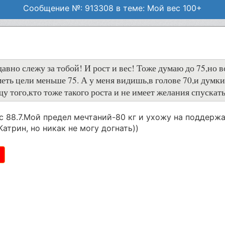
Сообщение №: 913308 в теме: Мой вес 100+
авно слежу за тобой! И рост и вес! Тоже думаю до 75,но во
еть цели меньше 75. А у меня видишь,в голове 70,и думки
 того,кто тоже такого роста и не имеет желания спускать
ес 88.7.Мой предел мечтаний-80 кг и ухожу на поддерж
Катрин, но никак не могу догнать))