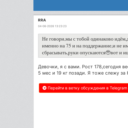
RRA
04-06-2026 13:23:23
Не говори,мы с тобой одинаково идём,д
именно на 75 и на поддержание,и не им
сбрасывать,руки опускаются🥹вот и ищу
Девочки, я с вами. Рост 178,сегодня в
5 мес и 19 кг позади. Я тоже слежу за 
Перейти в ветку обсуждения в Telegram