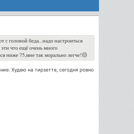
т с головой беда...надо настроиться
 эти что ещё очень много
ся ниже 75,мне так морально легче!😔
ание. Худею на тирзетте, сегодня ровно