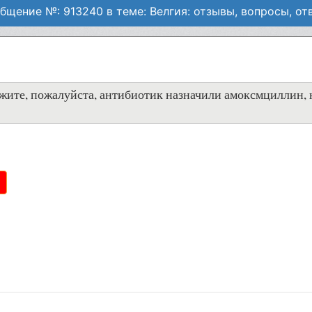
бщение №: 913240 в теме: Велгия: отзывы, вопросы, от
жите, пожалуйста, антибиотик назначили амоксмциллин, н