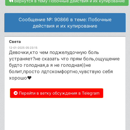
Вернутся в тему Побочные действия и их купирование
Сообщение №: 90866 в теме: Побочные
действия и их купирование
Света
12-01-2025 05:23:15
Девочки,кто чем поджелудочную боль
устраняет?не сказать что прям боль,ощущение
будто голодная,а я не голодная))не
болит,просто лдтскомфортно,чувствую себя
хорошо♥️
Перейти в ветку обсуждения в Telegram