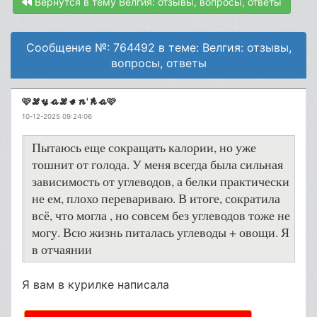
Вернутся в тему Велгия: отзывы, вопросы, ответы
Сообщение №: 764492 в теме: Велгия: отзывы,
вопросы, ответы
🩷𝓛𝔂𝓪𝓛𝓮𝓷'𝓴𝓪🩷
10-12-2025 09:24:06
Пытаюсь еще сокращать калории, но уже
тошнит от голода. У меня всегда была сильная
зависимость от углеводов, а белки практически
не ем, плохо перевариваю. В итоге, сократила
всё, что могла , но совсем без углеводов тоже не
могу. Всю жизнь питалась углеводы + овощи. Я
в отчаянии
Я вам в курилке написала