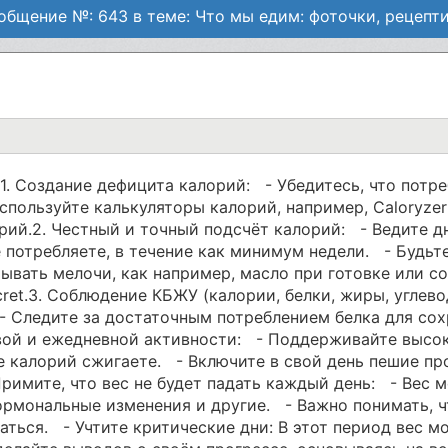
общение №: 643 в теме: Что мы едим: фоточки, рецепти
1. Создание дефицита калорий: - Убедитесь, что потре
пользуйте калькуляторы калорий, например, Caloryzer 
рий.2. Честный и точный подсчёт калорий: - Ведите д
 потребляете, в течение как минимум недели. - Будьт
ывать мелочи, как например, масло при готовке или с
ret.3. Соблюдение КБЖУ (калории, белки, жиры, углево
- Следите за достаточным потреблением белка для со
вой и ежедневной активности: - Поддерживайте высок
е калорий сжигаете. - Включите в свой день пешие про
римите, что вес не будет падать каждый день: - Вес 
гормональные изменения и другие. - Важно понимать, 
ваться. - Учтите критические дни: В этот период вес 