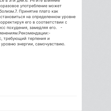
е в эти дни.6. Учтите влияние
норазовое употребление может
болизм.7. Принятие плато как
остановиться на определенном уровне
орректируя его в соответствии с
сс похудения, замедляя его. -
менениям.Рекомендации:-
с, требующий терпения и
, уровню энергии, самочувствию.