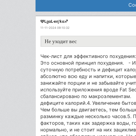
Со
🩷LყαLҽɳ'ƙα♐
11-11-2024 09:10:32
Не уходит вес
Чек-лист для эффективного похудения:
Это основной принцип похудения. - Ис
суточную потребность и дефицит кало
абсолютно всю еду и напитки, которые
занижайте порции и не забывайте учит
используйте приложения вроде Fat Sec
сбалансировано по макроэлементам. 
дефиците калорий.4. Увеличение быто
Чем больше вы двигаетесь, тем больш
разминку каждые несколько часов.5. П
факторов, таких как задержка воды, 
нормально, и не стоит на них зацикли