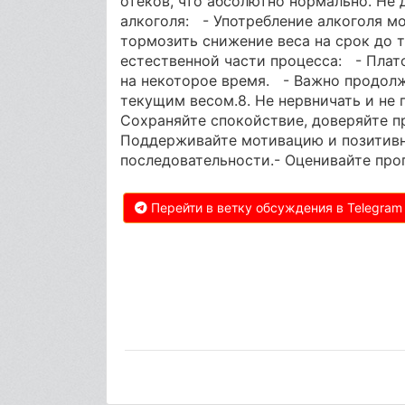
отёков, что абсолютно нормально. Не 
алкоголя: - Употребление алкоголя м
тормозить снижение веса на срок до т
естественной части процесса: - Плат
на некоторое время. - Важно продолж
текущим весом.8. Не нервничать и не 
Сохраняйте спокойствие, доверяйте п
Поддерживайте мотивацию и позитивн
последовательности.- Оценивайте прог
Перейти в ветку обсуждения в Telegram