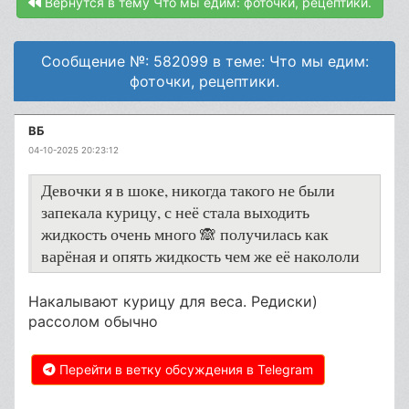
Вернутся в тему Что мы едим: фоточки, рецептики.
Сообщение №: 582099 в теме: Что мы едим:
фоточки, рецептики.
ВБ
04-10-2025 20:23:12
Девочки я в шоке, никогда такого не были
запекала курицу, с неё стала выходить
жидкость очень много 🙈 получилась как
варёная и опять жидкость чем же её накололи
Накалывают курицу для веса. Редиски)
рассолом обычно
Перейти в ветку обсуждения в Telegram