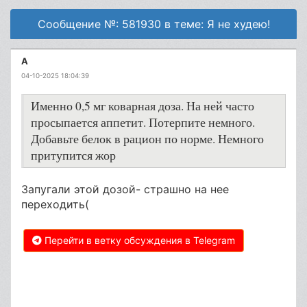
Сообщение №: 581930 в теме: Я не худею!
А
04-10-2025 18:04:39
Именно 0,5 мг коварная доза. На ней часто
просыпается аппетит. Потерпите немного.
Добавьте белок в рацион по норме. Немного
притупится жор
Запугали этой дозой- страшно на нее
переходить(
Перейти в ветку обсуждения в Telegram