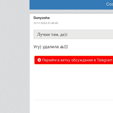
Соо
Dunyasha
10-11-2024 21:46:40
Лучше там, да))
Угу) удалила 🙏🏻
Перейти в ветку обсуждения в Telegram