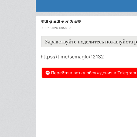
🩷𝓛𝔂𝓪𝓛𝓮𝓷'𝓴𝓪🩷
09-07-2026 13:58:35
Здравствуйте поделитесь пожалуйста р
https://t.me/semaglu/12132
Перейти в ветку обсуждения в Telegram