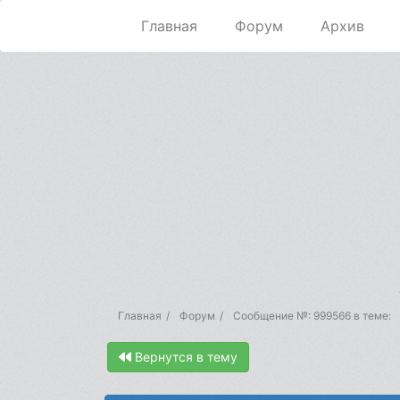
Главная
Форум
Архив
Главная
Форум
Сообщение №: 999566 в теме:
Вернутся в тему