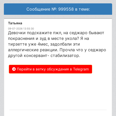
Сообщение №: 999558 в теме:
Татьяна
09-07-2026 13:55:30
Девочки подскажите пжл, на седжаро бывают
покраснения и зуд в месте укола? Я на
тирзетте уже 4мес, задолбали эти
аллергические реакции. Прочла что у седжаро
другой консервант- стабилизатор.
Перейти в ветку обсуждения в Telegram