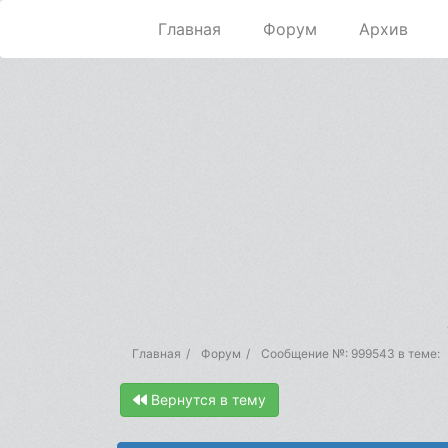
Главная
Форум
Архив
Главная
Форум
Сообщение №: 999543 в теме:
Вернутся в тему