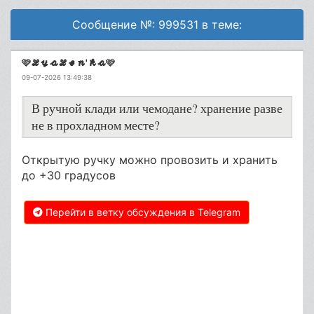
Сообщение №: 999531 в теме:
🩷𝓛𝔂𝓪𝓛𝓮𝓷'𝓴𝓪🩷
09-07-2026 13:49:38
В ручной клади или чемодане? хранение разве
не в прохладном месте?
Открытую ручку можно провозить и хранить
до +30 градусов
Перейти в ветку обсуждения в Telegram