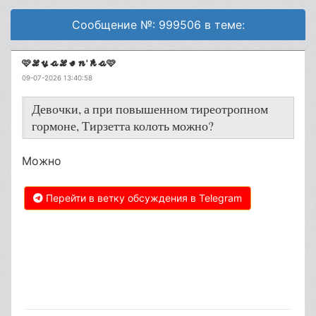
Сообщение №: 999506 в теме:
🩷𝓛𝔂𝓪𝓛𝓮𝓷'𝓴𝓪🩷
09-07-2026 13:40:58
Девочки, а при повышенном тиреотропном
гормоне, Тирзетта колоть можно?
Можно
Перейти в ветку обсуждения в Telegram