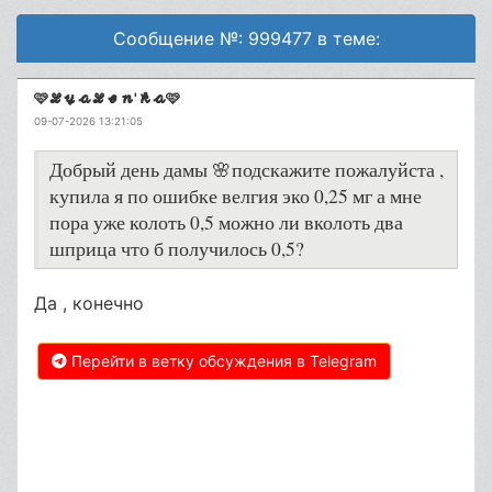
Сообщение №: 999477 в теме:
🩷𝓛𝔂𝓪𝓛𝓮𝓷'𝓴𝓪🩷
09-07-2026 13:21:05
Добрый день дамы 🌸подскажите пожалуйста ,
купила я по ошибке велгия эко 0,25 мг а мне
пора уже колоть 0,5 можно ли вколоть два
шприца что б получилось 0,5?
Да , конечно
Перейти в ветку обсуждения в Telegram