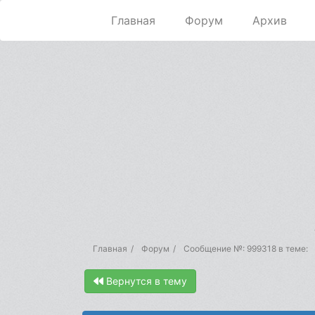
Главная
Форум
Архив
Главная
Форум
Сообщение №: 999318 в теме:
Вернутся в тему