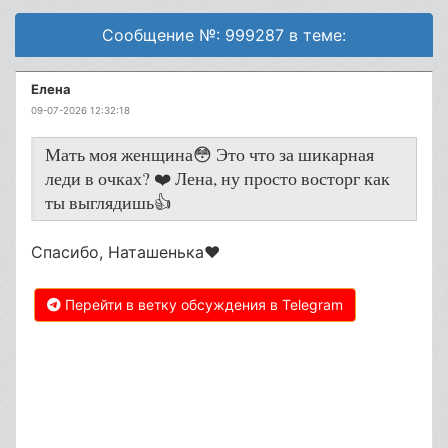
Сообщение №: 999287 в теме:
Елена
09-07-2026 12:32:18
Мать моя женщина😳 Это что за шикарная
леди в очках? ❤️ Лена, ну просто восторг как
ты выглядишь👍
Спасибо, Наташенька❤️
Перейти в ветку обсуждения в Telegram