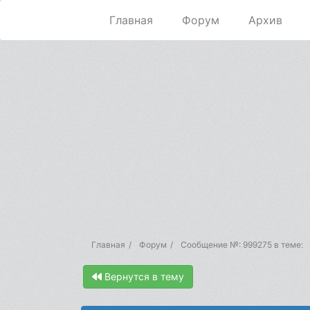
Главная
Форум
Архив
Главная
Форум
Сообщение №: 999275 в теме:
Вернутся в тему