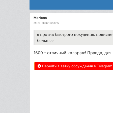
Marlena
09-07-2026 12:30:05
я против быстрого похудения, повиснет
больные
1600 - отличный калораж! Правда, для
Перейти в ветку обсуждения в Telegram