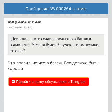
Сообщение №: 999264 в теме:
🩷𝓛𝔂𝓪𝓛𝓮𝓷'𝓴𝓪🩷
09-07-2026 12:28:42
Девочки, кто-то сдавал вельгию в багаж в
самолете? У меня будет 5 ручек в термосумке,
это ок?
Это правильно что в багаж. Все должно быть
хорошо
Перейти в ветку обсуждения в Telegram