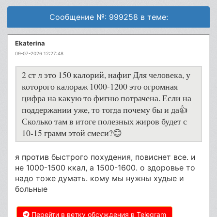
Сообщение №: 999258 в теме:
Ekaterina
09-07-2026 12:27:48
2 ст л это 150 калорий, нафиг Для человека, у
которого калораж 1000-1200 это огромная
цифра на какую то фигню потрачена. Если на
поддержании уже, то тогда почему бы и да👍
Сколько там в итоге полезных жиров будет с
10-15 грамм этой смеси?😊
я против быстрого похудения, повиснет все. и
не 1000-1500 ккал, а 1500-1600. о здоровье то
надо тоже думать. кому мы нужны худые и
больные
Перейти в ветку обсуждения в Telegram