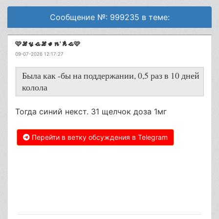
Сообщение №: 999235 в теме:
🩷𝓛𝔂𝓪𝓛𝓮𝓷'𝓴𝓪🩷
09-07-2026 12:17:27
Была как -бы на поддержании, 0,5 раз в 10 дней
колола
Тогда синий некст. 31 щелчок доза 1мг
Перейти в ветку обсуждения в Telegram