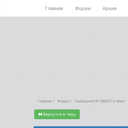
Главная
Форум
Архив
Главная
Форум
Сообщение №: 999227 в теме:
Вернутся в тему