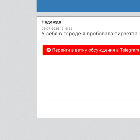
Надежда
09-07-2026 12:15:55
У себя в городе я пробовала тирзетта
Перейти в ветку обсуждения в Telegram