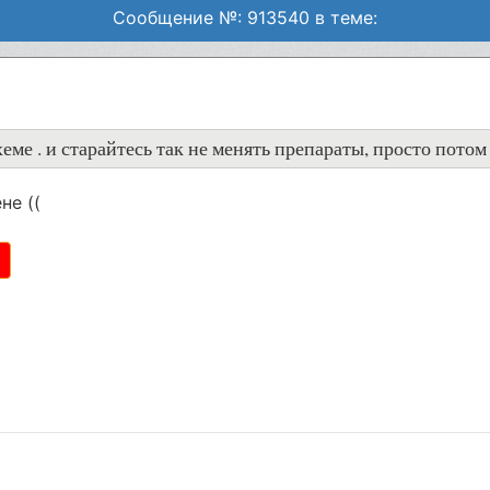
Сообщение №: 913540 в теме:
схеме . и старайтесь так не менять препараты, просто пото
не ((