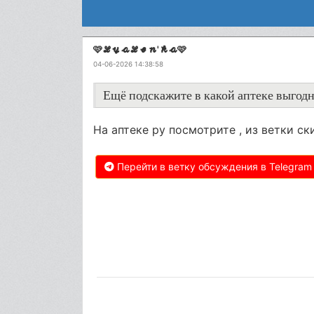
🩷𝓛𝔂𝓪𝓛𝓮𝓷'𝓴𝓪🩷
04-06-2026 14:38:58
Ещё подскажите в какой аптеке выгодн
На аптеке ру посмотрите , из ветки 
Перейти в ветку обсуждения в Telegram