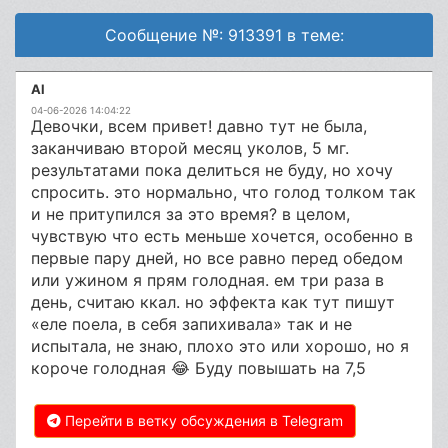
Сообщение №: 913391 в теме:
Al
04-06-2026 14:04:22
Девочки, всем привет! давно тут не была,
заканчиваю второй месяц уколов, 5 мг.
результатами пока делиться не буду, но хочу
спросить. это нормально, что голод толком так
и не притупился за это время? в целом,
чувствую что есть меньше хочется, особенно в
первые пару дней, но все равно перед обедом
или ужином я прям голодная. ем три раза в
день, считаю ккал. но эффекта как тут пишут
«еле поела, в себя запихивала» так и не
испытала, не знаю, плохо это или хорошо, но я
короче голодная 😂 Буду повышать на 7,5
Перейти в ветку обсуждения в Telegram