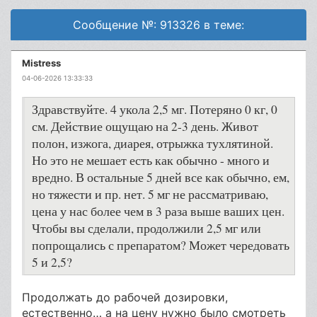
Сообщение №: 913326 в теме:
Mistress
04-06-2026 13:33:33
Здравствуйте. 4 укола 2,5 мг. Потеряно 0 кг, 0
см. Действие ощущаю на 2-3 день. Живот
полон, изжога, диарея, отрыжка тухлятиной.
Но это не мешает есть как обычно - много и
вредно. В остальные 5 дней все как обычно, ем,
но тяжести и пр. нет. 5 мг не рассматриваю,
цена у нас более чем в 3 раза выше ваших цен.
Чтобы вы сделали, продолжили 2,5 мг или
попрощались с препаратом? Может чередовать
5 и 2,5?
Продолжать до рабочей дозировки,
естественно… а на цену нужно было смотреть