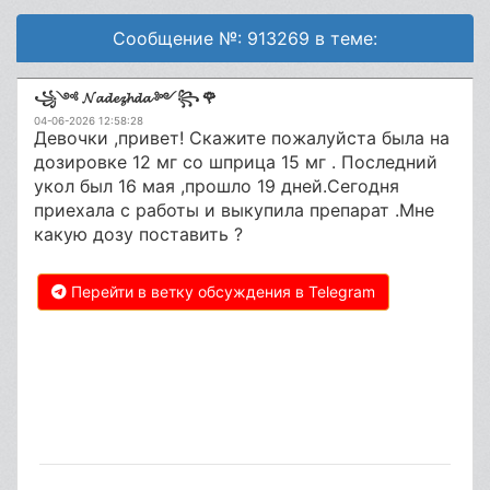
Сообщение №: 913269 в теме:
꧁༺ 𝓝𝓪𝓭𝓮𝔃𝓱𝓭𝓪 ༻꧂ 🌹
04-06-2026 12:58:28
Девочки ,привет! Скажите пожалуйста была на
дозировке 12 мг со шприца 15 мг . Последний
укол был 16 мая ,прошло 19 дней.Сегодня
приехала с работы и выкупила препарат .Мне
какую дозу поставить ?
Перейти в ветку обсуждения в Telegram