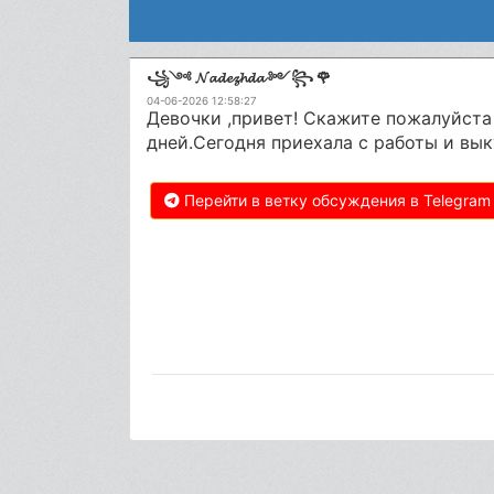
꧁༺ 𝓝𝓪𝓭𝓮𝔃𝓱𝓭𝓪 ༻꧂ 🌹
04-06-2026 12:58:27
Девочки ,привет! Скажите пожалуйста 
дней.Сегодня приехала с работы и вык
Перейти в ветку обсуждения в Telegram