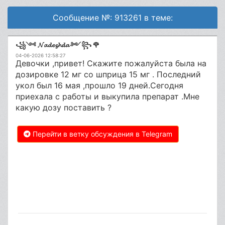
Сообщение №: 913261 в теме:
꧁༺ 𝓝𝓪𝓭𝓮𝔃𝓱𝓭𝓪 ༻꧂ 🌹
04-06-2026 12:58:27
Девочки ,привет! Скажите пожалуйста была на
дозировке 12 мг со шприца 15 мг . Последний
укол был 16 мая ,прошло 19 дней.Сегодня
приехала с работы и выкупила препарат .Мне
какую дозу поставить ?
Перейти в ветку обсуждения в Telegram