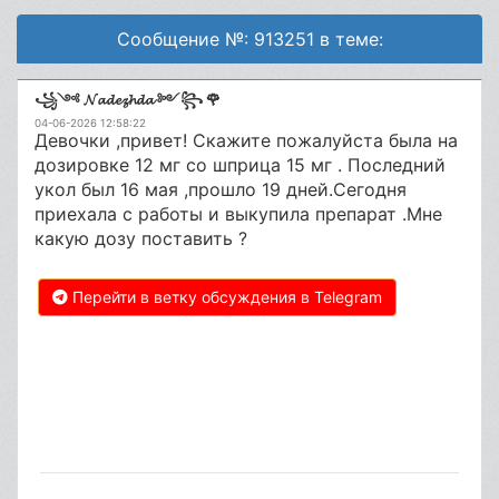
Сообщение №: 913251 в теме:
꧁༺ 𝓝𝓪𝓭𝓮𝔃𝓱𝓭𝓪 ༻꧂ 🌹
04-06-2026 12:58:22
Девочки ,привет! Скажите пожалуйста была на
дозировке 12 мг со шприца 15 мг . Последний
укол был 16 мая ,прошло 19 дней.Сегодня
приехала с работы и выкупила препарат .Мне
какую дозу поставить ?
Перейти в ветку обсуждения в Telegram