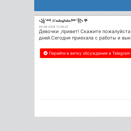
꧁༺ 𝓝𝓪𝓭𝓮𝔃𝓱𝓭𝓪 ༻꧂ 🌹
04-06-2026 12:58:22
Девочки ,привет! Скажите пожалуйста 
дней.Сегодня приехала с работы и вык
Перейти в ветку обсуждения в Telegram