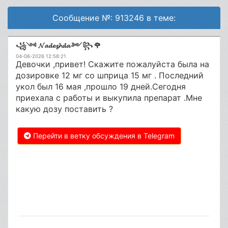
Сообщение №: 913246 в теме:
꧁༺ 𝓝𝓪𝓭𝓮𝔃𝓱𝓭𝓪 ༻꧂ 🌹
04-06-2026 12:58:21
Девочки ,привет! Скажите пожалуйста была на
дозировке 12 мг со шприца 15 мг . Последний
укол был 16 мая ,прошло 19 дней.Сегодня
приехала с работы и выкупила препарат .Мне
какую дозу поставить ?
Перейти в ветку обсуждения в Telegram