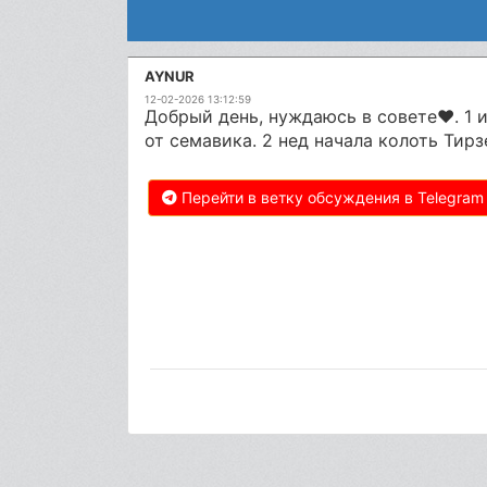
AYNUR
12-02-2026 13:12:59
Добрый день, нуждаюсь в совете❤️. 1 и
от семавика. 2 нед начала колоть Тирз
Перейти в ветку обсуждения в Telegram