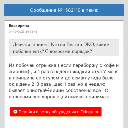
Сообщение №: 582110 в теме:
Екатерина
04-10-2025 20:35:46
Девчата, привет! Кто на Велгии ЭКО, какие
побочки есть? С волосами порядок?
Из побочек отрыжка ( если переборжу с кофе и
жирным) , и 1 раз в неделю жидкий стул У меня
в принципе со стулом и до семаглутида было
ок,в день 2-3 раза ,щас 1 раз ,но в неделю
бывает очистка🤣иииии собственно все . С
волосами все хорошо ,витамины принимаю
Перейти в ветку обсуждения в Telegram