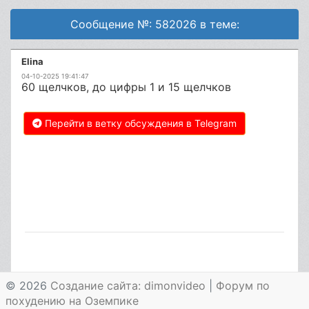
Сообщение №: 582026 в теме:
Elina
04-10-2025 19:41:47
60 щелчков, до цифры 1 и 15 щелчков
Перейти в ветку обсуждения в Telegram
© 2026
Создание сайта: dimonvideo
|
Форум по
похудению на Оземпике