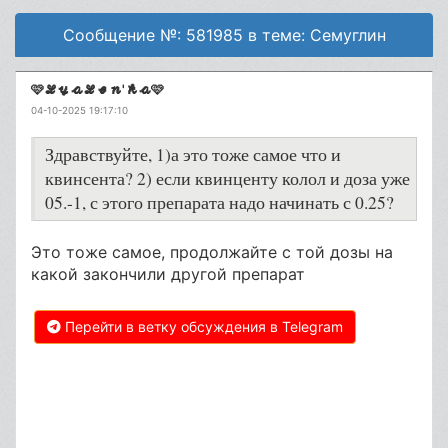
Сообщение №: 581985 в теме: Семуглин
🩷𝓛𝔂𝓪𝓛𝓮𝓷'𝓴𝓪🩷
04-10-2025 19:17:10
Здравствуйте, 1)а это тоже самое что и
квинсента? 2) если квинценту колол и доза уже
05.-1, с этого препарата надо начинать с 0.25?
Это тоже самое, продолжайте с той дозы на
какой закончили другой препарат
Перейти в ветку обсуждения в Telegram