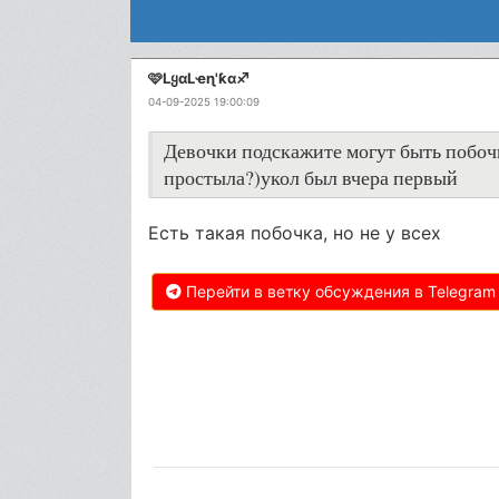
🩷LყαLҽɳ'ƙα♐
04-09-2025 19:00:09
Девочки подскажите могут быть побоч
простыла?)укол был вчера первый
Есть такая побочка, но не у всех
Перейти в ветку обсуждения в Telegram