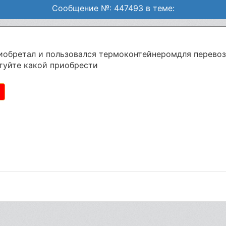
Сообщение №: 447493 в теме:
иобретал и пользовался термоконтейнеромдля перевоз
етуйте какой приобрести